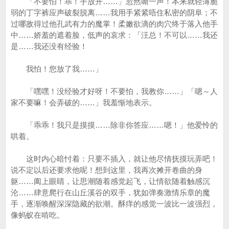
「不要怕！乖！手放开……」忽然嘶一声！本来就轻薄脆
弱的丁字裤应声破裂脱离……我用手紧紧唔住私密的阴阜；不
过哪敌得过他孔武有力的魔掌！柔嫩欲滴的肉穴终于落入他手
中……娇羞的遮着脸，低声的哀求：「汪总！不可以……我还
是……我还没有经验！
我怕！您放了我……」
「嘿嘿！没经验才好呀！不要怕，我教你……」「嗯～人
家不要嘛！会弄破的……」我羞惭地表示。
「乖乖！我只是摸摸……除非你答应……嗯！」他爱怜的
哄着。
这时内心暗忖着：只要不插入，就让他尽情抚摸玩弄吧！
说不定以后还要求他呢！想到这里，我再次摊开卷曲的身
躯……阖上眼睛，让思潮随着感觉起飞，让情欲随着触感沉
沦……肆意爬行在山丘溪谷的双手，犹如弹奏激情乐章的魔
手，逐渐唤醒深深隐藏的欲潮。酥痒的感觉一波比一波强烈，
像蚂蚁在啃吃。