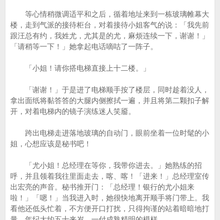
等心情稍微调适平和之后，循着地址来到一栋玻璃帷幕大
楼，走到气派的接待柜台，对着接待小姐客气的说：「我先前
跟汪总有约，我姓尤，尤其是的尤，麻烦连续一下，谢谢！」
「请稍等一下！」她拿起电话嘀咕了一阵子。
「小姐！请你搭电梯直接上十二楼。」
「谢谢！」于是进了电梯顺手按了楼层，同时趁着没人，
拿出面纸将黏答答的大腿内侧擦拭一遍，并且将第二颗扣子解
开，对着电梯内的镜子演练迷人笑靥。
跨出电梯走进落地玻璃的自动门，眼前坐着一位时髦的小
姐，心想应该是秘书吧！
「尤小姐！总经理在等你，我带你进去。」她熟练的招
呼，并且领着我往里面走去，喀、喀！「进来！」总经理室传
出宏亮的声音。秘书推开门：「总经理！银行的尤小姐来
啦！」「嗯！」当我进入时，她很快地离开顺手将门带上。我
看他还低头忙着，不方便开口打扰，只得拘谨的站着暗暗地打
量，年纪大约五十来岁，一付成熟精明的模样。