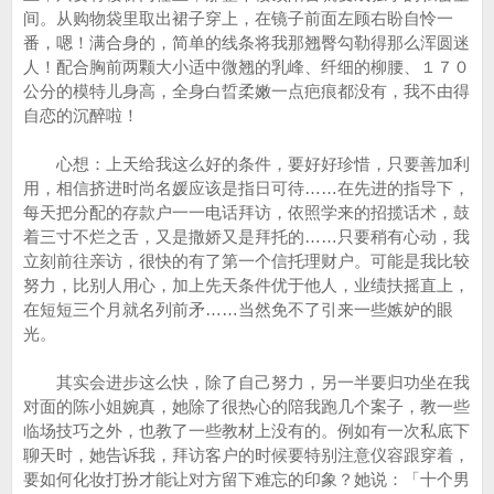
间。从购物袋里取出裙子穿上，在镜子前面左顾右盼自怜一
番，嗯！满合身的，简单的线条将我那翘臀勾勒得那么浑圆迷
人！配合胸前两颗大小适中微翘的乳峰、纤细的柳腰、１７０
公分的模特儿身高，全身白晢柔嫩一点疤痕都没有，我不由得
自恋的沉醉啦！
心想：上天给我这么好的条件，要好好珍惜，只要善加利
用，相信挤进时尚名媛应该是指日可待……在先进的指导下，
每天把分配的存款户一一电话拜访，依照学来的招揽话术，鼓
着三寸不烂之舌，又是撒娇又是拜托的……只要稍有心动，我
立刻前往亲访，很快的有了第一个信托理财户。可能是我比较
努力，比别人用心，加上先天条件优于他人，业绩扶摇直上，
在短短三个月就名列前矛……当然免不了引来一些嫉妒的眼
光。
其实会进步这么快，除了自己努力，另一半要归功坐在我
对面的陈小姐婉真，她除了很热心的陪我跑几个案子，教一些
临场技巧之外，也教了一些教材上没有的。例如有一次私底下
聊天时，她告诉我，拜访客户的时候要特别注意仪容跟穿着，
要如何化妆打扮才能让对方留下难忘的印象？她说：「十个男