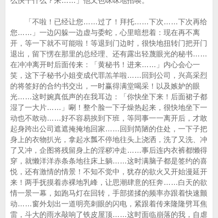
么快干什么？来……」他又色咪咪地招唤。
「不啦！已经让您……过了！拜托……下次……下次再给
您……」一边闪躲一边虚与委蛇，心里暗想着：现在再不离
开，等一下就不可能啦！等退到门边时，很快地扭转门把开门
退出，留下愣在那里的总经理、还有露出轻蔑眼光的秘书……
在冲冲离开时后面传来：「黄秘书！进来……」内心会心一
笑，这下子秘书小姐变成代罪羔羊啦……回到公司，兴高采烈
的将签好的合约书交出，一时赢得满堂喝采！以及嫉妒的眼
光……这时婉真低声的在我耳边：「你快坐下来！后面裙子都
湿了一大片……」唰！整个脸一下子燥热起来，很快地坐下一
动也不敢动……好不容易挨到下班，等同事一一离开后，才敢
起身跨出公司遮遮掩掩地回家……回到简陋的住处，一下子把
身上的衣物扒光，拿起水瓢不停地往头上浇洒，洗了又洗、冲
了又冲，企图将残留身上的淫秽冲走……事后连内衣裤都懒得
穿，就懒洋洋赤条条地往床上躺……这时满脑子都是签约的喜
悦，还有激情的情景！不知不觉中，犹存的欲火又开始漫延开
来！两手抚摸着赤裸地乳峰，让思潮肆意的狂奔……白天的欲
情一景一幕，如跑马灯在回转，手部搓揉的频率亦跟着快速颤
动……窗外划出一道明亮刺眼的闪电，紧跟着传来隆隆劈耳焦
雷，斗大的雨水敲响了铁皮屋顶……这时面临崩落的我，自虐