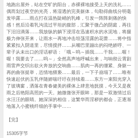
地跑出屋外，站在空旷的阳台，赤裸裸地接受上天的洗礼……
偶而划过夜空的光亮，将湿透的完美躯体，勾勒得曲线分明毫
发毕露……雨点打在温热陡峭的乳峰，引发一阵阵刺痛的快
感！然后沿着乳沟流过平坦的腹部，汇聚于微凸的阴庭，再往
下汨汨滴落……我放纵的躺下浸淫在迅速积水的水泥地，将腿
极力伸张开来，让雨水一再地冲击坦荡淫露的花蕾……将中指
紧紧扣入阴道里，尽情搅拌……从嘴巴里蹦出的闷绝娇哼、一
辈子从未出口的淫话秽语：「哦～呜～插我……干我……喔！
喔！我要去了……呜～」全然高声地呼喊出来，与响彻云霄剧
雨雷声交织出欲火奔放的交响曲……肌肉一再的绷紧、身躯一
再的曲张挺举，恣情地猥亵……最后，一下子崩塌了……唯有
快速起伏的玉乳伴随娇喘吁吁在持续着……东方一束阳光穿入
了玻璃窗，洒落在青春健美的裸体上肆意地抚摸，今天又是夜
雨之后艳阳高照的一天。她微微张开眼眸，那是一双激情过后
水汪汪的眼睛。她深深的相信，这繁华而淫秽的都会，正逐渐
地落入小蜜桃纤细的手掌中……
【完】
15305字节