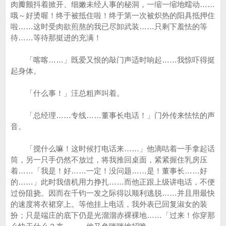
肉瓣颤抖着掀开、细嫩未经人事的秘洞，一缩一缩地蠕动……
哦～好烫喔！终于被抵住啦！终于第一次被炽热的阳具抵押住
啦……这时受肉欲煎熬的我已尽卸武装……只剩下羞怯的等
待……等待那挺进的充满！
「喀喀……」既爱又恨的敲门声适时响起……我惊吓得挺
起身体。
「什么事！」汪总粗声叫着。
「总经理……专线……董事长电话！」门外传来怯怯的声
音。
「搅什么嘛！这时候打电话来……」他滴咕着一手拿起话
筒，另一只手仍然不放过，将我推回桌面，紧紧握住乳房压
着……「我是！好……一定！没问题……是！董事长……好
的……」此时我借机用力挣扎……而他正跟上级讲电话，不便
过份阻挠。因而在千钧一发之际得以顺利逃脱……并且用最快
的速度将衣裙穿上。等他挂上电话，我外表已回复淑女的装
扮；只是端庄的底下仍是光溜溜赤裸裸地……「过来！你穿那