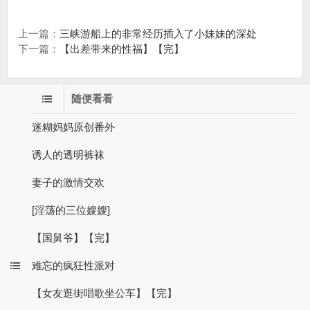
上一篇：
三峡游船上的非常经历插入了小妹妹的深处
下一篇：
【出差带来的性福】【完】
随便看看
迷糊妈妈原创番外
诱人的透明裤袜
妻子的激情交欢
[淫荡的三位嫂嫂]
【国舅爷】【完】
难忘的疯狂性派对
【女友逛街唱歌坐公车】【完】