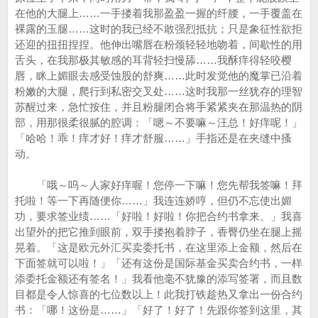
在他的大腿上……一手搂着我那盈盈一握的纤腰，一手覆盖在
裸露的玉腿……这时的我已经不敢强烈抵抗；只是象征性欲拒
还迎的扭扭捏捏。他伸出嘴唇在粉颈轻轻地吻着，间歇性的用
舌头，在我那极其敏感的耳背轻扫慢舔……我酥痒得轻咬樱
唇，眯上媚眼去感受蚀股的舒爽……此时发觉他的魔掌已沿着
粉嫩的大腿，爬行到私密交叉处……这时我那一丝犹存的理智
苏醒过来，急忙按住，并且粉腿闭合将手紧紧夹在那温热的阴
部，用那很柔很腻的腔调：「嗯～不要嘛～汪总！好痒呢！」
「哈哈！乖！痒才好！痒才舒服……」手指还是在夹缝中搔
动。
「哦～呜～人家好痒喔！您停一下嘛！您先帮我签嘛！拜
托啦！等一下再随便你……」我连连娇哼，但仍不忘使出媚
功，要求签业绩……「好啦！好啦！你把合约书拿来。」我喜
出望外的把它推到眼前，双手搂抱着脖子，香臀仍坐在腿上摇
晃着。「这是欧元外汇买卖委托书，在这里添上金额，然后在
下面签就可以啦！」「还有这份是国际基金买卖合约书，一样
添委托金额还有签名！」我看他毫不犹豫的添写签署，而且数
目都是令人惊喜的七位数以上！此我打铁趁热又拿出一份合约
书：「哪！这份是……」「好了！好了！先跟你签到这里，其