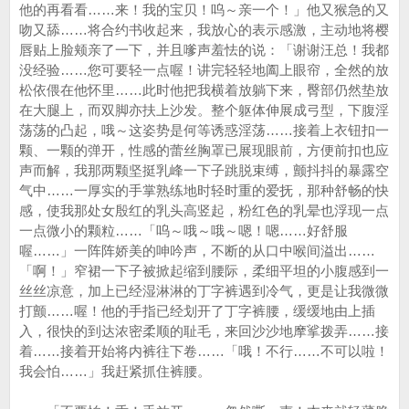
他的再看看……来！我的宝贝！呜～亲一个！」他又猴急的又
吻又舔……将合约书收起来，我放心的表示感激，主动地将樱
唇贴上脸颊亲了一下，并且嗲声羞怯的说：「谢谢汪总！我都
没经验……您可要轻一点喔！讲完轻轻地阖上眼帘，全然的放
松依偎在他怀里……此时他把我横着放躺下来，臀部仍然垫放
在大腿上，而双脚亦扶上沙发。整个躯体伸展成弓型，下腹淫
荡荡的凸起，哦～这姿势是何等诱惑淫荡……接着上衣钮扣一
颗、一颗的弹开，性感的蕾丝胸罩已展现眼前，方便前扣也应
声而解，我那两颗坚挺乳峰一下子跳脱束缚，颤抖抖的暴露空
气中……一厚实的手掌熟练地时轻时重的爱抚，那种舒畅的快
感，使我那处女殷红的乳头高竖起，粉红色的乳晕也浮现一点
一点微小的颗粒……「呜～哦～哦～嗯！嗯……好舒服
喔……」一阵阵娇美的呻吟声，不断的从口中喉间溢出……
「啊！」窄裙一下子被掀起缩到腰际，柔细平坦的小腹感到一
丝丝凉意，加上已经湿淋淋的丁字裤遇到冷气，更是让我微微
打颤……喔！他的手指已经划开了丁字裤腰，缓缓地由上插
入，很快的到达浓密柔顺的耻毛，来回沙沙地摩挲拨弄……接
着……接着开始将内裤往下卷……「哦！不行……不可以啦！
我会怕……」我赶紧抓住裤腰。