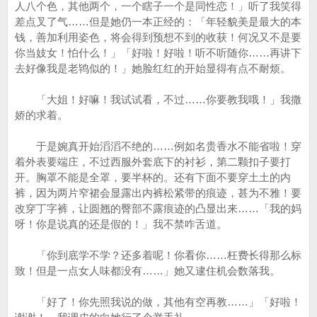
人八个色，其他两个，一个瞎子一个是同性恋！」听了我笑得
差点叉了气……但是她仍一本正经的：「年轻貌美是最大的本
钱，善加利用姿色，将会得到预想不到的收获！何况又不是要
你当妓女！怕什么！」「好啦！好啦！听不听随你……再讲下
去好像我是老鸨似的！」她脸红红的开始显得有点不耐烦。
「大姐！好嘛！我试试看，不过……你要教我哦！」我撒
娇的求着。
于是婉真开始滔滔不绝的……例如名贵香水不能省啦！穿
着外表要端庄，不过西服外套底下的衬衫，第二颗扣子要打
开。胸罩不能是全罩，要半杯的。还有下面不要穿土土的内
裤，因为两片窄裙会显露出内裤松紧带的痕迹，甚为不雅！要
改穿丁字裤，让圆翘的臀部不露痕迹的凸显出来……「我的妈
呀！你是说真的还是假的！」我不禁咋舌道。
「你到底学不学？还多着呢！你看你……枉费长得那么标
致！但是一点女人味都没有……」她又逮住机会数落我。
「好了！你先照我说的做，其他有空再教……」「好啦！