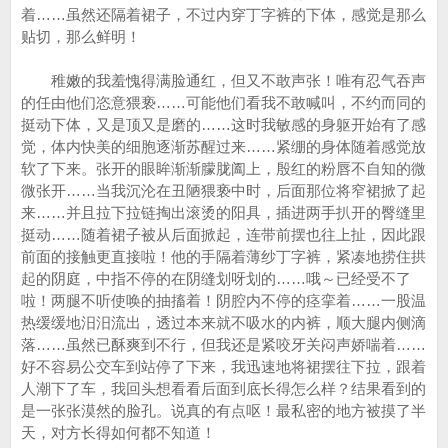
着……虽然还隔着裙子，不过内穿丁字裤的下体，感觉是那么
贴切，那么鲜明！
稚嫩的我羞愧得满脸通红，但又不敢声张！唯有忍气吞声
的任由他们恣意猥亵……可能他们看我不敢喊叫，不约而同的
挺动下体，又是顶又是磨的……这时我敏感的身躯开始有了感
觉，体内快美的细胞逐渐苏醒过来……紧绷的身体随着感觉放
软了下来。张开的眼眸渐渐朦胧阖上，殷红的粉唇不自知的微
微张开……当我沉沦在丑陋猥亵中时，后面那位将窄裙掀了起
来……并且拉下拉链掏出滚烫的阳具，插进两手扒开的臀缝里
挺动……随着裙子被从后面掀起，连带前摆也往上扯，因此跟
前面的接触更直接啦！他的手隔着薄纱丁字裤，紧凑地捞住拱
起的阴庭，中指不停的在阴缝划呀划的……哦～已经受不了
啦！两腿不听使唤的抽搐着！阴腔内不停的痉挛着……一股温
热缓缓地汨汨流出，透过本来就不吸水的内裤，顺大腿内侧滴
落……虽然已酥爽到不行，但我还是紧咬牙关闷声娇喘着……
好不容易公交车到站停了下来，我迅速地将裙摆往下拉，跟着
人潮下了车，我回头想看看后面到底长得怎么样？结果看到的
是一张张漠然的脸孔。说真的有点呕！最私密的地方被摸了半
天，对方长得如何都不知道！