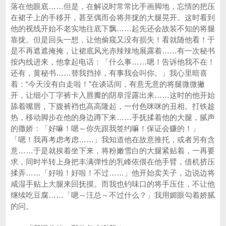
落在他眼底……但是，在解说时常常比手画脚地，忘情的把压
在裙子上的手移开，甚至偶而会将并拢的大腿晃开。这时看到
他的视线开始不老实地往底下飘……起先还会故装不知的将腿
靠拢。但是回头一想，让他偷窥又没有损失！看就随他看！于
是不再遮遮掩掩，让裙底风光赤辣辣地展露着……有一次秘书
按内线进来，他拿起电话：「什么事……嗯！告诉他我不在！
还有，黄秘书……替我挡掉，有事我会叫你。」我心里暗喜
着：“今天没有白走啦！”在谈话间，有意无意的将腿微微撇
开，让细小丁字裤卡入唇瓣的阴阜淫露出来……这时的他开始
舔着嘴唇，下腹裤裆也高高隆起，一付色咪咪的丑相。打铁趁
热，移动脚步在他的身边蹲下来……手抚揉着他的大腿，腻声
的撒娇：「好嘛！嗯～你先跟我签约嘛！保证会赚的！」
「嗯！我再考虑考虑……」我知道他在故意推托，或者另有含
意……于是就挨着坐下来，将粉嫩雪白的大腿紧贴着，一再要
求，同时半转上身把丰满弹性的乳峰依偎在他手臂，借机挤压
揉弄……「好啦！好啦！不过……」他开始卖关子，边说边将
咸湿手贴上大腿来回抚摸。而我也钓味口的将手压住，不让他
继续吃豆腐……「嗯～汪总～不过什么？」我用媚眼勾着娇腻
的问。