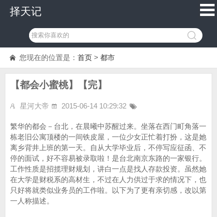
择天记
您现在的位置是：
首页
>
都市
【都会小蜜桃】【完】
星河大帝
2015-06-14 10:29:32
繁华的都会－台北，在晨曦中苏醒过来。坐落在西门町角落一
栋老旧公寓顶楼的一间铁皮屋，一位少女正忙着打扮，这是她
离乡背井上班的第一天。自从大学毕业后，不停写应征函、不
停的面试，好不容易被录取啦！是台北南京东路的一家银行。
工作性质是招揽理财规划，讲白一点是找人存款投资。虽然她
在大学是财税系的高材生，不过在人力供过于求的情况下，也
只好将就类似业务员的工作啦。以下为了更有亲切感，改以第
一人称描述。