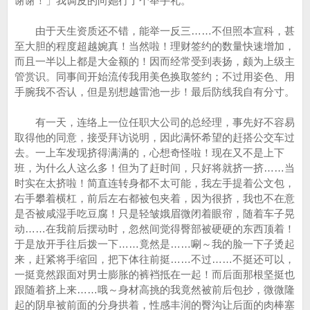
谢谢！」我调皮的向她行了个举手礼。
由于天生资质还不错，能举一反三……不但照本宣科，甚
至大胆的程度超越婉真！当然啦！理财签约的数量快速增加，
而且一半以上都是大金额的！因而经常受到表扬，颇为上级主
管赏识。同事间开始流传我用美色换取签约；不过用姿色、用
手腕我不否认，但是别想越雷池一步！最后防线我自有分寸。
有一天，连络上一位任职大公司的总经理，事先好不容易
取得他的同意，接受拜访说明，因此满怀希望的赶搭公交车过
去。一上车发现挤得满满的，心想奇怪啦！现在又不是上下
班，为什么人这么多！但为了赶时间，只好将就挤一挤……当
时实在太挤啦！简直连转身都不太可能，我左手提着公文包，
右手攀着横杠，前后左右都被包夹着，因为很挤，我也不在意
是否被咸湿手吃豆腐！只是轻皱娥眉微闭着眼帘，随着车子晃
动……在我前后摆动时，忽然间觉得臀部被硬硬的东西顶着！
于是放开手往后拨一下……竟然是……唰～我的脸一下子烫起
来，赶紧将手缩回，把下体往前挺……不过……不挺还可以，
一挺竟然跟面对男士膨胀的裤裆抵在一起！而后面那根坚挺也
跟随着挤上来……哦～身材高挑的我竟然被前后包抄，微微隆
起的阴阜被前面的分身拱着，性感丰润的臀沟让后面的肉棒塞