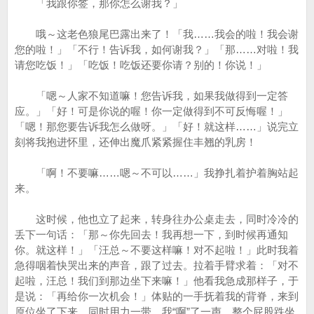
「我跟你签，那你怎么谢我？」
哦～这老色狼尾巴露出来了！「我……我会的啦！我会谢
您的啦！」「不行！告诉我，如何谢我？」「那……对啦！我
请您吃饭！」「吃饭！吃饭还要你请？别的！你说！」
「嗯～人家不知道嘛！您告诉我，如果我做得到一定答
应。」「好！可是你说的喔！你一定做得到不可反悔喔！」
「嗯！那您要告诉我怎么做呀。」「好！就这样……」说完立
刻将我抱进怀里，还伸出魔爪紧紧握住丰翘的乳房！
「啊！不要嘛……嗯～不可以……」我挣扎着护着胸站起
来。
这时候，他也立了起来，转身往办公桌走去，同时冷冷的
丢下一句话：「那～你先回去！我再想一下，到时候再通知
你。就这样！」「汪总～不要这样嘛！对不起啦！」此时我着
急得咽着快哭出来的声音，跟了过去。拉着手臂求着：「对不
起啦，汪总！我们到那边坐下来嘛！」他看我急成那样子，于
是说：「再给你一次机会！」体贴的一手抚着我的背脊，来到
原位坐了下来，同时用力一带，我“啊”了一声，整个屁股跌坐