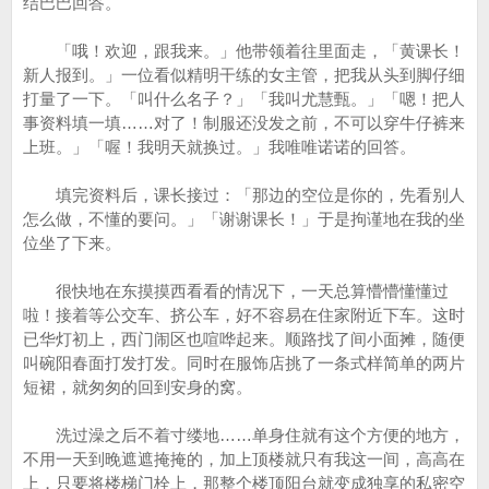
结巴巴回答。
「哦！欢迎，跟我来。」他带领着往里面走，「黄课长！
新人报到。」一位看似精明干练的女主管，把我从头到脚仔细
打量了一下。「叫什么名子？」「我叫尤慧甄。」「嗯！把人
事资料填一填……对了！制服还没发之前，不可以穿牛仔裤来
上班。」「喔！我明天就换过。」我唯唯诺诺的回答。
填完资料后，课长接过：「那边的空位是你的，先看别人
怎么做，不懂的要问。」「谢谢课长！」于是拘谨地在我的坐
位坐了下来。
很快地在东摸摸西看看的情况下，一天总算懵懵懂懂过
啦！接着等公交车、挤公车，好不容易在住家附近下车。这时
已华灯初上，西门闹区也喧哗起来。顺路找了间小面摊，随便
叫碗阳春面打发打发。同时在服饰店挑了一条式样简单的两片
短裙，就匆匆的回到安身的窝。
洗过澡之后不着寸缕地……单身住就有这个方便的地方，
不用一天到晚遮遮掩掩的，加上顶楼就只有我这一间，高高在
上，只要将楼梯门栓上，那整个楼顶阳台就变成独享的私密空