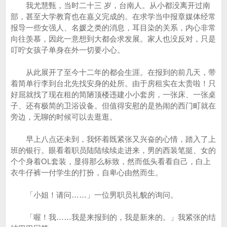
我尤慧甄，当时二十三 岁，台南人。从小都没离开过南
部，甚至大学教育也在嘉义完成的。在求学当中报章媒体经常
报导一些女强人、名媛之类的消息，耳目染的关系，内心非常
向往羡慕，因此一意想到大都会求发展。家人也没反对，只是
叮咛女孩子单身在外一切要小心。
从此展开了至今十二年的都会生涯。在报到的前几天，带
着简单行李到台北先找安身的处所。由于房租实在太贵啦！只
好屈就找了现在租的简陋顶楼违建小小套房，一张床、一张桌
子、还有极简的卫浴设备。但值得安慰的是热闹的西门町就在
旁边，无聊的时候可以去逛逛。
早上八点还未到，我怀着既紧张又兴奋的心情，踏入了上
班的银行。眼看着职员陆陆续续走进来，男的西装笔挺、女的
个个身着OL套装，显得那么标致，然而低头看看自己，白上
衣牛仔裤一付学生的打扮，自卑心由然而生。
「小姐！请问……」一位男职员礼貌的询问。
「喔！我……我是来报到的，我是新来的。」我紧张的结