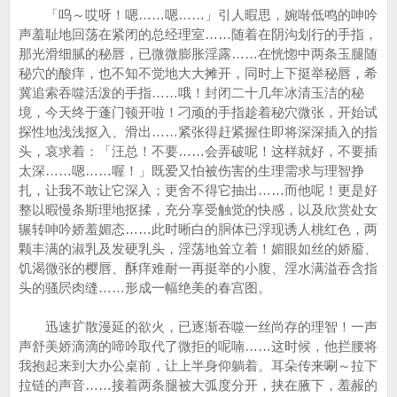
「呜～哎呀！嗯……嗯……」引人暇思，婉啭低鸣的呻吟
声羞耻地回荡在紧闭的总经理室……随着在阴沟划行的手指，
那光滑细腻的秘唇，已微微膨胀淫露……在恍惚中两条玉腿随
秘穴的酸痒，也不知不觉地大大摊开，同时上下挺举秘唇，希
冀追索吞噬活泼的手指……哦！封闭二十几年冰清玉洁的秘
境，今天终于蓬门顿开啦！刁顽的手指趁着秘穴微张，开始试
探性地浅浅抠入、滑出……紧张得赶紧握住即将深深插入的指
头，哀求着：「汪总！不要……会弄破呢！这样就好，不要插
太深……嗯……喔！」既爱又怕被伤害的生理需求与理智挣
扎，让我不敢让它深入；更舍不得它抽出……而他呢！更是好
整以暇慢条斯理地抠揉，充分享受触觉的快感，以及欣赏处女
辗转呻吟娇羞媚态……此时晰白的胴体已浮现诱人桃红色，两
颗丰满的淑乳及发硬乳头，淫荡地耸立着！媚眼如丝的娇靥、
饥渴微张的樱唇、酥痒难耐一再挺举的小腹、淫水满溢吞含指
头的骚屄肉缝……形成一幅绝美的春宫图。
迅速扩散漫延的欲火，已逐渐吞噬一丝尚存的理智！一声
声舒美娇滴滴的啼吟取代了微拒的呢喃……这时候，他拦腰将
我抱起来到大办公桌前，让上半身仰躺着。耳朵传来唰～拉下
拉链的声音……接着两条腿被大弧度分开，挟在腋下，羞赧的