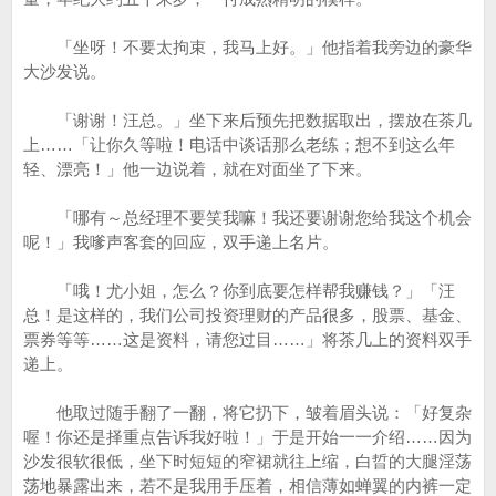
「坐呀！不要太拘束，我马上好。」他指着我旁边的豪华
大沙发说。
「谢谢！汪总。」坐下来后预先把数据取出，摆放在茶几
上……「让你久等啦！电话中谈话那么老练；想不到这么年
轻、漂亮！」他一边说着，就在对面坐了下来。
「哪有～总经理不要笑我嘛！我还要谢谢您给我这个机会
呢！」我嗲声客套的回应，双手递上名片。
「哦！尤小姐，怎么？你到底要怎样帮我赚钱？」「汪
总！是这样的，我们公司投资理财的产品很多，股票、基金、
票券等等……这是资料，请您过目……」将茶几上的资料双手
递上。
他取过随手翻了一翻，将它扔下，皱着眉头说：「好复杂
喔！你还是择重点告诉我好啦！」于是开始一一介绍……因为
沙发很软很低，坐下时短短的窄裙就往上缩，白晢的大腿淫荡
荡地暴露出来，若不是我用手压着，相信薄如蝉翼的内裤一定