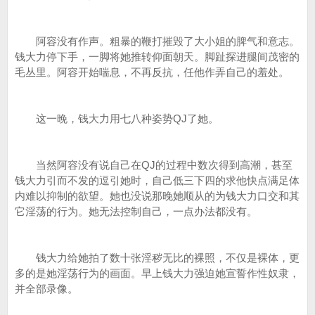
阿容没有作声。粗暴的鞭打摧毁了大小姐的脾气和意志。
钱大力停下手，一脚将她推转仰面朝天。脚趾探进腿间茂密的
毛丛里。阿容开始喘息，不再反抗，任他作弄自己的羞处。
这一晚，钱大力用七八种姿势QJ了她。
当然阿容没有说自己在QJ的过程中数次得到高潮，甚至
钱大力引而不发的逗引她时，自己低三下四的求他快点满足体
内难以抑制的欲望。她也没说那晚她顺从的为钱大力口交和其
它淫荡的行为。她无法控制自己，一点办法都没有。
钱大力给她拍了数十张淫秽无比的裸照，不仅是裸体，更
多的是她淫荡行为的画面。早上钱大力强迫她宣誓作性奴隶，
并全部录像。