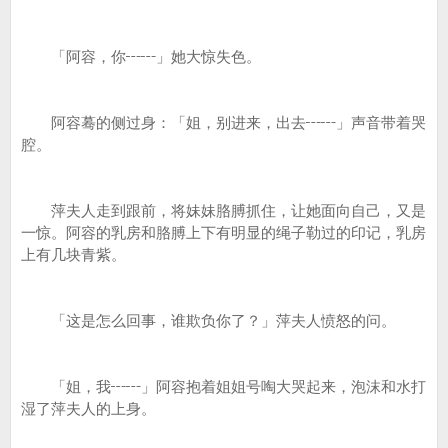
「阿容，你┅┅」她大惊失色。
阿容蓦的侧过身：「姐，别进来，出去┅┅」声音带着哭
腔。
萍夫人走到跟前，将妹妹胳膊抓住，让她面向自己，又是
一惊。阿容的乳房和胳膊上下有明显的绳子勒过的印记，乳房
上有几块青紫。
「这是怎么回事，谁欺负你了？」萍夫人愤怒的问。
「姐，我┅┅」阿容抱着姐姐号啕大哭起来，泡沫和水打
湿了萍夫人的上身。