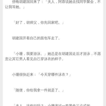
傍晚胡建国回来了：「夫人，阿蓉说她去找同学聚会，不
让我等她。」
「好了，胡师父，你先回家吧。」
胡建国开着自己的面包车走了。
「小珊，我要游泳。」她总是在胡建国走后才游泳，不愿
意让其它男人看见自己穿泳衣的样子。
小珊很快赶来：「今天穿哪件泳衣？」
「随便，你给我拿一件就是了。」
「夫人，这件行吗？」小珊递过一套黑色三点式的。