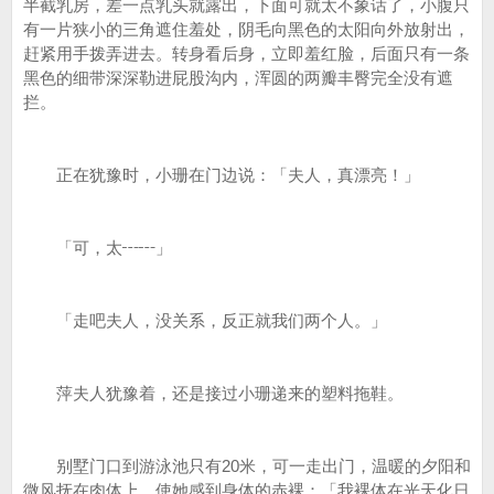
半截乳房，差一点乳头就露出，下面可就太不象话了，小腹只
有一片狭小的三角遮住羞处，阴毛向黑色的太阳向外放射出，
赶紧用手拨弄进去。转身看后身，立即羞红脸，后面只有一条
黑色的细带深深勒进屁股沟内，浑圆的两瓣丰臀完全没有遮
拦。
正在犹豫时，小珊在门边说：「夫人，真漂亮！」
「可，太┅┅」
「走吧夫人，没关系，反正就我们两个人。」
萍夫人犹豫着，还是接过小珊递来的塑料拖鞋。
别墅门口到游泳池只有20米，可一走出门，温暖的夕阳和
微风抚在肉体上，使她感到身体的赤裸：「我裸体在光天化日