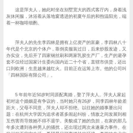
这是萍夫人，她此时坐在别墅宽大的西式客厅内，身着浅
灰休闲服，沐浴着从落地窗透进的初夏午后的和煦温阳光，端
着一杯咖啡细酌。
萍夫人的先生李四林是拥有上亿资产的富豪，李四林八十
年代是个北京的个体户，靠倒卖服装过日，后来炒股发迹，又
办实业，先后开了四家钢丝刷和两家乳胶生产厂，生产的避孕
套不仅经过国家计生委向国内近二十个省，直辖市供货，还出
口到欧洲；生意越来越红火。目前正在运筹上市。他的公司叫
「四林国际有限公司」。
5 年前年近50岁时同原配离婚，娶了萍夫人。萍夫人家起
初对这个婚姻是有争议的，当时她只有26岁，同李四林年龄差
距大，父母不同意，萍夫人却不拒绝。以往她的婚事屡出问
题：在杭州大学因为追求者甚多闹起纠纷，情敌之间发展到相
互伤害而导致她不得不退学。美貌成了她的负担，在家的那几
年多次遭到各种男人的骚扰，还出现过两次未遂暴力事件。在