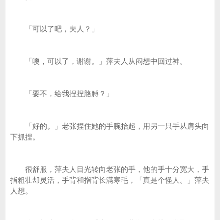
「可以了吧，夫人？」
「噢，可以了，谢谢。」萍夫人从闷想中回过神。
「要不，给我捏捏胳膊？」
「好的。」老张捏住她的手腕抬起，用另一只手从肩头向
下抓捏。
很舒服，萍夫人目光转向老张的手，他的手十分宽大，手
指粗壮却灵活，手背和指背长满寒毛，「真是个怪人。」萍夫
人想。