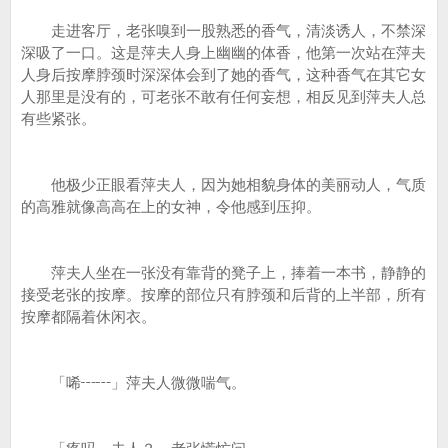
走进客厅，老张嗅到一股熟悉的香气，清淡诱人，不禁深
深吸了一口。这是萍夫人身上幽幽的体香，他第一次站在萍夫
人身后按摩脖颈时深深体会到了她的香气，这种香气在其它女
人那里是没有的，可老张不敢有任何妄想，相反见到萍夫人总
有些紧张。
他极少正眼看萍夫人，因为她相貌身体的美丽动人，气质
的高雅就像高高在上的女神，令他感到压抑。
萍夫人坐在一张没有靠背的凳子上，捧着一本书，静静的
接受老张的按摩。按摩的部位只有脖颈和后背的上半部，所有
按摩都隔着休闲衣。
「唏┅┅」萍夫人微微喘气。