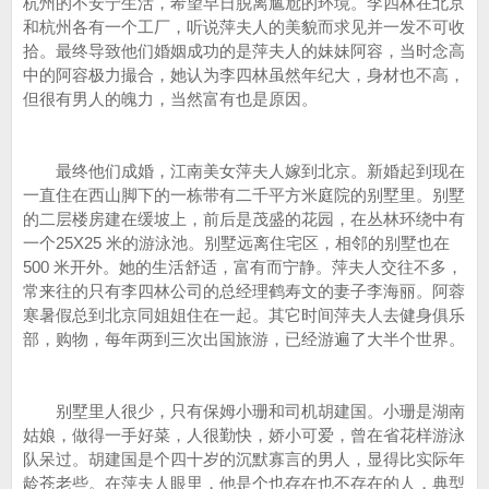
杭州的不安宁生活，希望早日脱离尴尬的环境。李四林在北京
和杭州各有一个工厂，听说萍夫人的美貌而求见并一发不可收
拾。最终导致他们婚姻成功的是萍夫人的妹妹阿容，当时念高
中的阿容极力撮合，她认为李四林虽然年纪大，身材也不高，
但很有男人的魄力，当然富有也是原因。
最终他们成婚，江南美女萍夫人嫁到北京。新婚起到现在
一直住在西山脚下的一栋带有二千平方米庭院的别墅里。别墅
的二层楼房建在缓坡上，前后是茂盛的花园，在丛林环绕中有
一个25X25 米的游泳池。别墅远离住宅区，相邻的别墅也在
500 米开外。她的生活舒适，富有而宁静。萍夫人交往不多，
常来往的只有李四林公司的总经理鹤寿文的妻子李海丽。阿蓉
寒暑假总到北京同姐姐住在一起。其它时间萍夫人去健身俱乐
部，购物，每年两到三次出国旅游，已经游遍了大半个世界。
别墅里人很少，只有保姆小珊和司机胡建国。小珊是湖南
姑娘，做得一手好菜，人很勤快，娇小可爱，曾在省花样游泳
队呆过。胡建国是个四十岁的沉默寡言的男人，显得比实际年
龄苍老些。在萍夫人眼里，他是个也存在也不存在的人，典型