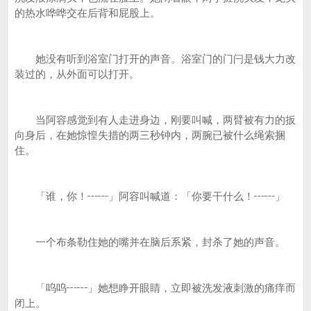
的热水哗哗交在后背和屁股上。
她没有听到浴室门打开的声音。浴室门的门闩是钱大力改
装过的，从外面可以打开。
当阿容感觉到有人走进身边，刚要叫喊，两臂被有力的扳
向身后，在她惊惶失措的两三秒钟内，两腕已被什么绳索捆
住。
「谁，你！┅┅」阿容叫喊道：「你要干什么！┅┅」
一个布条勒住她的嘴并在脑后系紧，封杀了她的声音。
「呜呜┅┅」她想睁开眼睛，立即被洗发液刺激的痛痒而
闭上。