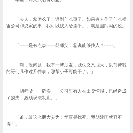
「夫人，您怎么了，遇到什么事了。如果有人作了什么祸
害公司和您家的事，我可以找人给摆平。」胡建国闷闷的说。
「┅┅是有点事┅┅胡师父，您说能够找人？┅┅」
「嗨，没问题，我有一帮朋友，既仗义又胆大，以前帮我
的哥们儿作过几件事，那帮小子可能干了。」
「胡师父┅┅确实┅┅公司里有人在出卖情报，已经造成
了损失，必须设法制止。」
「谁，敢这么胆大妄为！简直是找死。我胡建国就容不
得！」