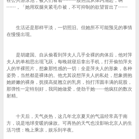
在公共游泳池，被人们看着┅┅一股热流从体内涌起，啊
┅┅，「她用双腿夹紧毛巾被，不可抑制的欲望冒出了┅┅
生活还是那样平淡，一切照旧。但她所不可能预见的事情
在慢慢出现。
是胡建国。自从偷看到萍夫人几乎全裸的肉体后，他对萍
夫人的单相思出现飞跃，每晚就寝后拿出手机，打开偷拍萍夫
人的半裸照片，想象那性感的一切：全是萍夫人的形象，各种
姿势，当然都是裸体的。他尤其设想萍夫人的私处，想象拥抱
她娇嫩的裸身，抚摸高挺翘立的乳房，拍打浑圆丰满的屁股，
那弹性一定特别好，我同她做爱，使劲干她┅┅他疯狂的数次
射精。
十天后，天气炎热，这几年北京夏天的气温经常高于南
方，说是地球变暖的缘故。可再热的天气也没影响北京人的生
活习惯：晚上乘凉，娱乐到半夜。