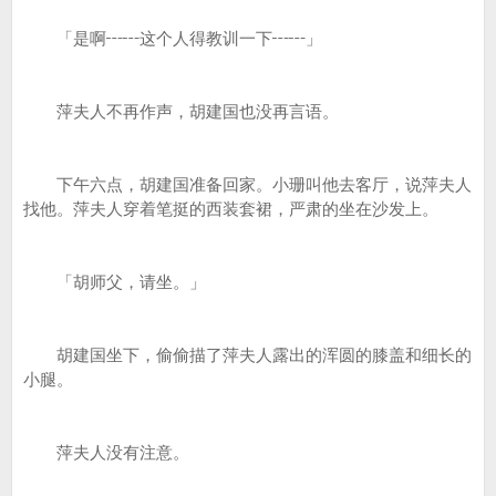
「是啊┅┅这个人得教训一下┅┅」
萍夫人不再作声，胡建国也没再言语。
下午六点，胡建国准备回家。小珊叫他去客厅，说萍夫人
找他。萍夫人穿着笔挺的西装套裙，严肃的坐在沙发上。
「胡师父，请坐。」
胡建国坐下，偷偷描了萍夫人露出的浑圆的膝盖和细长的
小腿。
萍夫人没有注意。