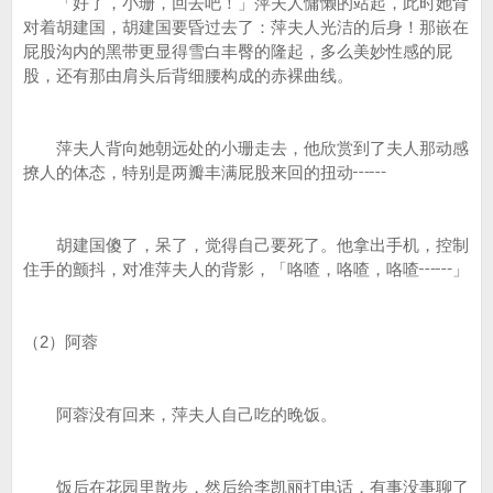
「好了，小珊，回去吧！」萍夫人慵懒的站起，此时她背
对着胡建国，胡建国要昏过去了：萍夫人光洁的后身！那嵌在
屁股沟内的黑带更显得雪白丰臀的隆起，多么美妙性感的屁
股，还有那由肩头后背细腰构成的赤裸曲线。
萍夫人背向她朝远处的小珊走去，他欣赏到了夫人那动感
撩人的体态，特别是两瓣丰满屁股来回的扭动┅┅
胡建国傻了，呆了，觉得自己要死了。他拿出手机，控制
住手的颤抖，对准萍夫人的背影，「咯喳，咯喳，咯喳┅┅」
（2）阿蓉
阿蓉没有回来，萍夫人自己吃的晚饭。
饭后在花园里散步，然后给李凯丽打电话，有事没事聊了