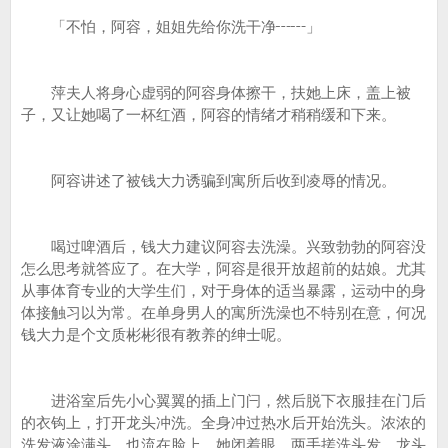
「不怕，阿容，姐姐先给你洗干净┅┅」
萍夫人将身心虚弱的阿容身体擦干，扶她上床，盖上被
子，又让她喝了一杯红酒，阿容的情绪才稍稍缓和下来。
阿容讲述了被钱大力诱骗到寓所后收到凌辱的情况。
喝过啤酒后，钱大力建议阿容去洗澡。兴致勃勃的阿容没
怎么思考就答应了。在大学，阿容是很开放超前的姑娘。尤其
从事体育专业的大学生们，对于身体的适当暴露，运动中的身
体接触习以为常。在单身男人的寓所洗澡也不特别在意，何况
钱大力是个文质彬彬很有教养的绅士呢。
进浴室后先小心翼翼的插上门闩，然后脱下衣服挂在门后
的衣钩上，打开龙头冲洗。全身冲过热水后开始洗头。浓浓的
洗发液涂满头，也流在脸上。她闭着眼，两手搓洗头发，龙头