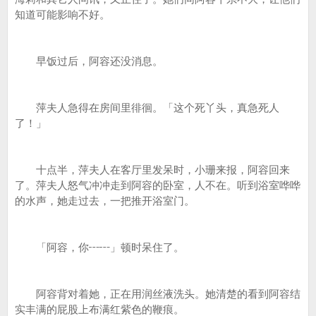
知道可能影响不好。
早饭过后，阿容还没消息。
萍夫人急得在房间里徘徊。「这个死丫头，真急死人
了！」
十点半，萍夫人在客厅里发呆时，小珊来报，阿容回来
了。萍夫人怒气冲冲走到阿容的卧室，人不在。听到浴室哗哗
的水声，她走过去，一把推开浴室门。
「阿容，你┅┅」顿时呆住了。
阿容背对着她，正在用润丝液洗头。她清楚的看到阿容结
实丰满的屁股上布满红紫色的鞭痕。