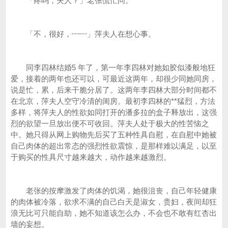
「疼吗，夫人？」老张慌忙问。
「不，很好，┅┅」萍夫人在想心事。
同李四林结婚5 年了，第一年李四林对她如胶似漆般地狂
爱，接着的两年也还可以，可最近这两年，却很少同她同房，
说是忙，累，后来干脆分居了。这两年李四林大部分时间都不
在北京，萍夫人空守冷清的闺房。最初李四林的**猛烈，方法
多样，将萍夫人的性欲如同打开的潘多拉的盒子释放出，这强
烈的欲望一旦放出便不可收回。萍夫人处于极大的性苦恼之
中。她只得从网上购物先后买了五种性具自慰，在自慰中她被
自己肉体的超出常态的强烈性欲震惊，是那样难以满足，以至
于购买的性具尺寸越来越大，动作越来越激烈。
老张的按摩激发了肉体的饥渴，她很沮丧，自己年轻健康
的肉体被冷落，欲求不满的自己白天是淑女，贵妇，夜间却狂
浪无比可只能自助，她不知道该怎么办，不会也不敢有红杏出
墙的妄想。