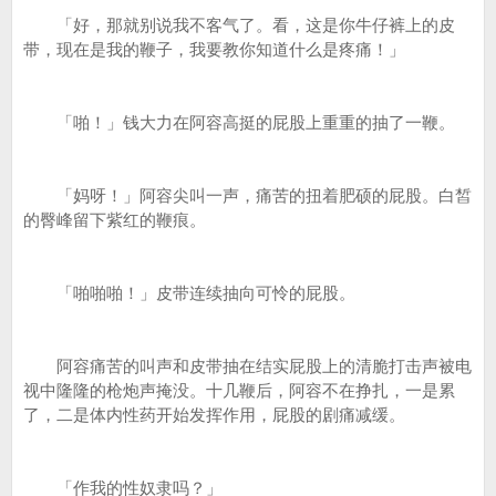
「好，那就别说我不客气了。看，这是你牛仔裤上的皮
带，现在是我的鞭子，我要教你知道什么是疼痛！」
「啪！」钱大力在阿容高挺的屁股上重重的抽了一鞭。
「妈呀！」阿容尖叫一声，痛苦的扭着肥硕的屁股。白皙
的臀峰留下紫红的鞭痕。
「啪啪啪！」皮带连续抽向可怜的屁股。
阿容痛苦的叫声和皮带抽在结实屁股上的清脆打击声被电
视中隆隆的枪炮声掩没。十几鞭后，阿容不在挣扎，一是累
了，二是体内性药开始发挥作用，屁股的剧痛减缓。
「作我的性奴隶吗？」