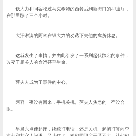
钱大力和阿容吃过马克希姆的西餐后到新街口的JJ迪厅，
在那里蹦了三个小时。
大汗淋漓的阿容在钱大力的劝诱下去他的寓所休息。
这就发生了事情，并由此引发了一系列起伏跌宕的事件，
改变了相关人的命运甚至生命。
萍夫人成为了事件的中心。
阿容一夜没有回来，手机关机。萍夫人焦急的一宿没合
眼。
早晨六点便起床，继续打电话，还是关机。起初打算向李
海莉和其它人问讯，又止住了。她们同阿容干系不大，让他们