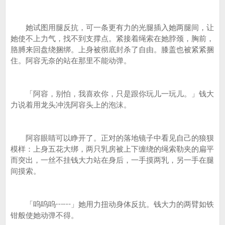
她试图用腿反抗，可一条更有力的光腿插入她两腿间，让
她使不上力气，找不到支撑点。紧接着绳索在她脖颈，胸前，
胳膊来回盘绕捆绑。上身被彻底封杀了自由。膝盖也被紧紧捆
住。阿容无奈的站在那里不能动弹。
「阿容，别怕，我喜欢你，只是跟你玩儿一玩儿。」钱大
力说着用龙头冲洗阿容头上的泡沫。
阿容眼睛可以睁开了。正对的落地镜子中看见自己的狼狈
模样：上身五花大绑，两只乳房被上下缠绕的绳索勒夹的扁平
而突出，一丝不挂钱大力站在身后，一手摸两乳，另一手在腿
间摸索。
「呜呜呜┅┅」她用力扭动身体反抗。钱大力的两臂如铁
钳般使她动弹不得。