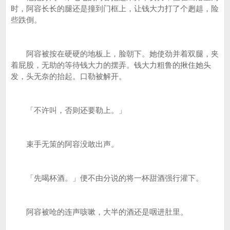
时，阿容长长的腿还是撞到门框上，让钱大力打了个趔趄，险
些跌倒。
阿容被按在硬硬的地板上，脸朝下。她使劲并着双腿，夹
着屁股，无助的等待钱大力的摆弄。钱大力粗鲁的揪住她头
发，头无奈的抬起。口勒被解开。
「不许叫，否则还要勒上。」
束手无策的阿容没敢出声。
「先喝杯酒。」便不由分说的将一杯甜酒强行灌下。
阿容被呛的连声咳嗽，大半的酒还是咽进肚里。