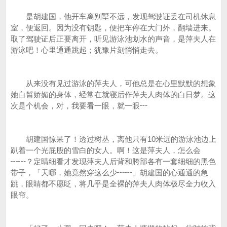
是胡建国，他开车离别墅不远，发现驾驶证丢在司机休息
室，便返回。因为没有钥匙，便把车停在大门外，翻墙进来。
取了驾驶证后正要离开，听见游泳池划水的声音，是萍夫人在
游泳吧！心里通通跳起；犹豫片刻悄悄走去。
从来没有见过游泳的萍夫人，可他总是在心里默默的想象
她白皙娇媚的身体，经常在就寝后作萍夫人肉体的白日梦。这
次是个机会，对，我要看一眼，就一眼┅
胡建国惊呆了！透过树丛，离他只有10米远的游泳池边上
趴着一个光屁股的雪白的女人。啊！这是萍夫人，怎么会
┅┅？定睛细看才发现萍夫人后背和胯部各有一套细细的黑色
带子，「天哪，她竟然穿这么少┅┅」胡建国的心通通的急
跳，眼睛都不愿眨，将几乎是全裸的萍夫人肉体极尽全力收入
眼帘。