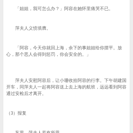
「姐姐，我可怎么办？」阿容在她怀里痛哭不已。
萍夫人义愤填膺。
「阿容，今天你就回上海，余下的事姐姐给你摆平。放
心，那个恶人会得到惩罚，你会安全的。」
萍夫人安慰阿容后，让小珊收拾阿容的行李。下午胡建国
开车，同萍夫人一起将阿容送上去上海的航班，远远看到阿容
通过安检后才离开。
（3）报复
车里，萍夫人若有所思。