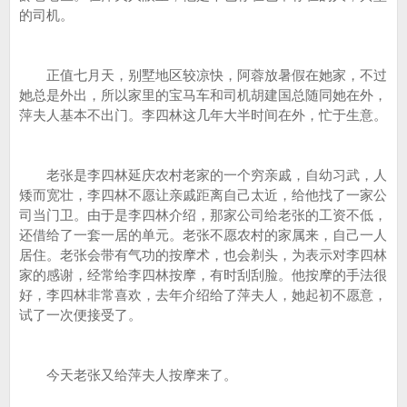
的司机。
正值七月天，别墅地区较凉快，阿蓉放暑假在她家，不过
她总是外出，所以家里的宝马车和司机胡建国总随同她在外，
萍夫人基本不出门。李四林这几年大半时间在外，忙于生意。
老张是李四林延庆农村老家的一个穷亲戚，自幼习武，人
矮而宽壮，李四林不愿让亲戚距离自己太近，给他找了一家公
司当门卫。由于是李四林介绍，那家公司给老张的工资不低，
还借给了一套一居的单元。老张不愿农村的家属来，自己一人
居住。老张会带有气功的按摩术，也会剃头，为表示对李四林
家的感谢，经常给李四林按摩，有时刮刮脸。他按摩的手法很
好，李四林非常喜欢，去年介绍给了萍夫人，她起初不愿意，
试了一次便接受了。
今天老张又给萍夫人按摩来了。