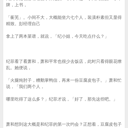
牌，上书，
「蘅芜」。小间不大，大概能坐六七个人，装潢朴素但又显得
精致。彭经理自己
拿上了两本菜谱，就说，「纪小姐，今天吃点什么？」
纪菲看了看萧和，萧和平常也很少去饭店，此时只看得眼花缭
乱。她便说，
「火腿炖肘子，糟鹅掌鸭信，再来一份豆腐皮包子。」萧和忙
说，「我们两个人，
哪里吃得了这么多？」纪菲才说，「好了，那先这些吧。」
萧和想到这大概是和纪菲的第一次约会？正想着，豆腐皮包子