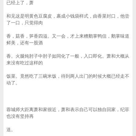
已经上了，萧
和见这是明黄色豆腐皮，裹成小钱袋样式，由香菜封口，他尝
了一口，只觉得肉
香，菇香，笋香四溢。又一会，才上来糟鹅掌鸭信，鹅掌味道
鲜美，还有一股酒
香。火腿炖肘子中肘子如同化了一般，入口即化。萧和大概从
来没有吃过这样的
饭菜。竟然吃了三碗米饭，待到两人出门的时候大概已经走不
动了。
蓉城师大距离萧和家很近，萧和表示自己可以独自回家，纪菲
也没有坚持再
送。