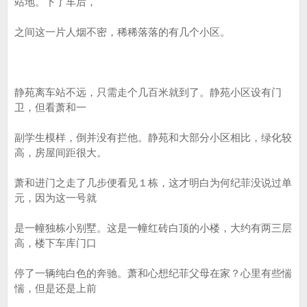
站地。下了车后，
之间这一片人烟不密，稀稀落落的有几个小区。
静苑离车站不远，只需走个几百米就到了。静苑小区设有门
卫，但看萧和一
副学生模样，倒并没有拦他。静苑和大部分小区相比，绿化较
高，房屋间距很大。
萧和进门之走了几步便看见１栋，这才明白为何纪菲没说过单
元，因为这一号就
是一幢独栋小别墅。这是一幢红砖白顶的小楼，大约有两三层
高，楼下车库门口
停了一辆纯白色的奔驰。萧和心想纪菲父母在家？心里有些惴
惴，但是还是上前