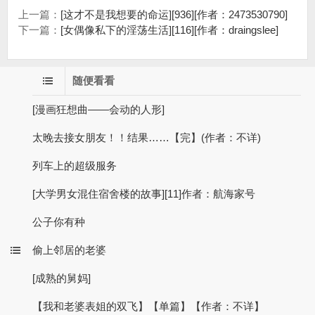
上一篇：
[这才不是我想要的命运][936][作者：2473530790]
下一篇：
[女偶像私下的淫荡生活][116][作者：draingslee]
随便看看
[漫画狂想曲——会动的人形]
太晚去接女朋友！！结果……【完】(作者：不详)
列车上的超级服务
[大学男女混住宿舍楼的故事][11]作者：航海家号
公子你有种
偷上邻居的老婆
[成熟的舅妈]
【我和老婆表姐的双飞】【单篇】【作者：不详】