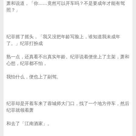
萧和说道，「你……竟然可以开车吗？不是要成年才能有驾
照？」
纪菲摇了摇头，「我又没把年龄写脸上，谁知道我未成年
了。」纪菲打扮成
熟一点，还真看不出真实年龄。纪菲说着便坐上了主架，萧和
心想，纪菲都不怕，
我怕什么，便也上了副驾。
纪菲却是开着车来了蓉城师大门口，找了一个地方停车，然后
纪菲就领着萧
和去了「江南酒家」。